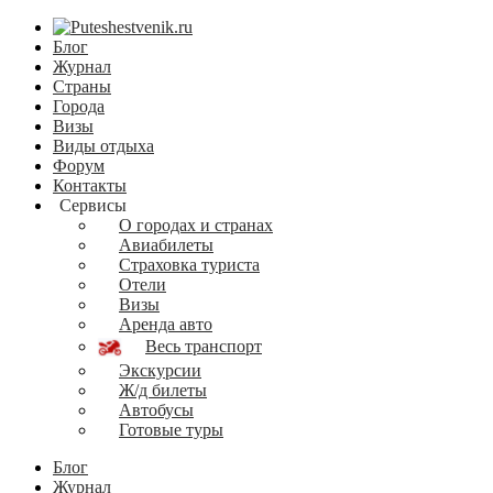
Блог
Журнал
Страны
Города
Визы
Виды отдыха
Форум
Контакты
Сервисы
О городах и странах
Авиабилеты
Страховка туриста
Отели
Визы
Аренда авто
Весь транспорт
Экскурсии
Ж/д билеты
Автобусы
Готовые туры
Блог
Журнал