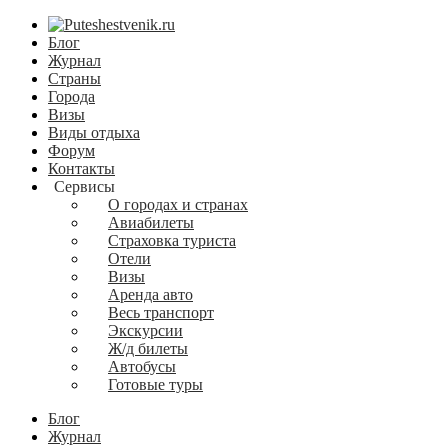
Блог
Журнал
Страны
Города
Визы
Виды отдыха
Форум
Контакты
Сервисы
О городах и странах
Авиабилеты
Страховка туриста
Отели
Визы
Аренда авто
Весь транспорт
Экскурсии
Ж/д билеты
Автобусы
Готовые туры
Блог
Журнал