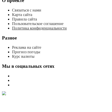
О проекте
Связаться с нами
Карта сайта
Правила сайта
Пользовательское соглашение
Политика конфиденциальности
Разное
Реклама на сайте
Прогноз погоды
Курс валюты
Мы в социальных сетях
мы
вконтакте
мы
в
мы
одноклассниках
в
телеграме