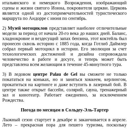
итальянского и немецкого Возрождения, изображающий
сцены и жизни святого Ионна, покровителя церкви. Церковь
является одной из достопримечательностей туристического
маршрута по Андорре с июня по сентябрь.
2)
Музей мотоциклов
представляет наиболее отличительные
модели за период от начала 20-го века до наших дней. Баланс,
хладнокровие и вездесущий запах бензина, этот коктейль был
пронесен сквозь историю с 1885 года, когда Готлиб Даймлер
собрал первый мотоцикл в истории. Его эволюция за счет
технологических достижений и дизайна сопровождала
человечество в работе и досуге, и теперь может быть
представлена всем желающим в течение 45-минутного тура.
3) В ледовом
центре Palau de Gel
вы сможете не только
покататься на коньках, но и заняться хоккеем, керлингом,
прокатиться на картинге и даже вступить в лазерный бой. В
центре также открыт бассейн, солярий, сауна, тренажерный
зал и кинотеатр. Работает ежедневно, за исключением
Рождества.
Погода по месяцам в Сольдеу-Эль-Тартер
Лыжный сезон стартует в декабре и заканчивается в апреле.
Лето – прекрасная пора для пешего туризма, поскольку