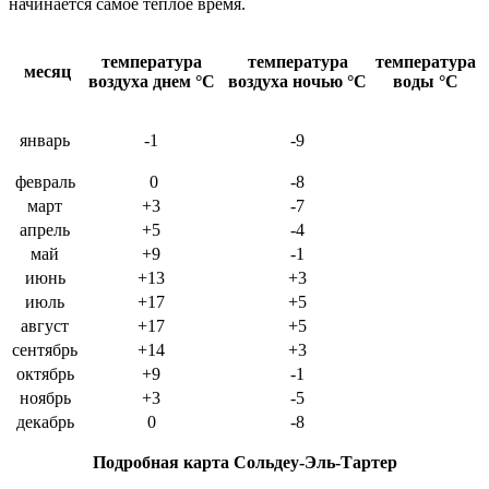
начинается самое теплое время.
температура
температура
температура
месяц
воздуха днем
°C
воздуха ночью
°C
воды
°C
январь
-1
-9
февраль
0
-8
март
+3
-7
апрель
+5
-4
май
+9
-1
июнь
+13
+3
июль
+17
+5
август
+17
+5
сентябрь
+14
+3
октябрь
+9
-1
ноябрь
+3
-5
декабрь
0
-8
Подробная карта Сольдеу-Эль-Тартер