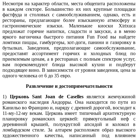
Несмотря на характер области, места общепита расположены
в каждом секторе. Большинство их них крупные площадки
фастфуда и столовых с самообслуживанием, однако, есть и
рестораны, предлагающие более изысканную атмосферу и
гастрономические изыски. Маленькие киоски Xirixuca
предложат горячие напитки, сладости и закуски, а в меню
яркого вагончика быстрого питания Fun Food вы найдете
ломтики пиццы, гамбургеры, хот-доги, панини и газировку в
бутылках. Заведения, предполагающие самообслуживание,
предоставят ассортимент горячих и холодных блюд по
приемлемым ценам, а в ресторанах с полным спектром услуг,
вам порекомендуют блюда высокой кухни и подберут
подходящее вино. В зависимости от уровня заведения, цена за
одного человека от 6 до 35 евро.
Развлечение и достопримечательности
1)
Церковь Sant Joan de Caselles
является жемчужиной
романского наследия Андорры. Она находится по пути из
Канильо во Францию и, наряду с древней дорогой, восходит к
11-му-12-му векам. Церковь имеет типичный архитектурную
планировку романских церквей: прямоугольный неф с
деревянной крышей, полукруглой апсидой и колокол в
ломбардском стиле. За алтарем расположен образ высокого
художественного качества, написанный под влиянием