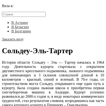
Виза в:
В Астрию
В Бельгию
В Болгарию
Заказать визу
Сольдеу-Эль-Тартер
История области Сольдеу – Эль — Тартер началась в 1964
году. Деятельность курорта стартовала с открытием
двухместного кресельного подъемника, лыжного подъемника
для начинающих и 3 склонов совокупной длиной в 10
километров – красный, синий и зеленый. В 70-е годы, со
строительством моста Сольдеу, открывшего еще один путь к
курорту, была создана лыжная школа и приобретена первая
снегоуборочная машина в Андорре. Курорт успешно
развивался до 2000-х годов и, в виду некоторых коммерческих
трудностей, стал результатом слияния, возродившись как часть
самого крупного курорта в Пиринеях – Грандвалира.