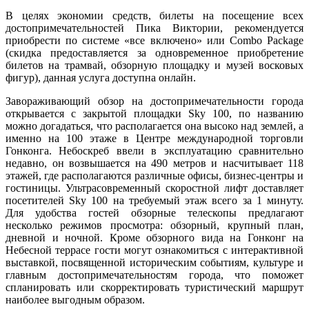
В целях экономии средств, билеты на посещение всех
достопримечательностей Пика Виктории, рекомендуется
приобрести по системе «все включено» или Combo Package
(скидка предоставляется за одновременное приобретение
билетов на трамвай, обзорную площадку и музей восковых
фигур), данная услуга доступна онлайн.
Завораживающий обзор на достопримечательности города
открывается с закрытой площадки Sky 100, по названию
можно догадаться, что располагается она высоко над землей, а
именно на 100 этаже в Центре международной торговли
Гонконга. Небоскреб ввели в эксплуатацию сравнительно
недавно, он возвышается на 490 метров и насчитывает 118
этажей, где располагаются различные офисы, бизнес-центры и
гостиницы. Ультрасовременный скоростной лифт доставляет
посетителей Sky 100 на требуемый этаж всего за 1 минуту.
Для удобства гостей обзорные телескопы предлагают
несколько режимов просмотра: обзорный, крупный план,
дневной и ночной. Кроме обзорного вида на Гонконг на
Небесной террасе гости могут ознакомиться с интерактивной
выставкой, посвященной историческим событиям, культуре и
главным достопримечательностям города, что поможет
спланировать или скорректировать туристический маршрут
наиболее выгодным образом.