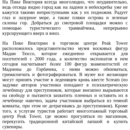
На Пике Виктория всегда многолюдно, что неудивительно,
ведь отсюда видно город как на ладони и небоскребы уже не
кажутся такими неприступными как у их подножия. Радует
глаз и лазурное море, а также пляжи острова и зеленые
склоны гор. Добраться до смотровой площадки можно с
помощью туристического трамвайчика, непрерывно
курсирующего вверх и вниз.
На Пике Виктории в торговом центре Peak Tower
расположилось представительство музея восковых фигур
Мадам Тюссо, которое ежедневно открывается для
посетителей с 2000 года, а количество экспонатов в нем
сегодня насчитывает более 100 фигур знаменитостей от
Мадонны до Горбачева, с ними можно обниматься,
гримасничать и фотографироваться. В музее все желающие
могут принять участие в леденящем кровь квесте Scream (по
задумке авторов участники попадают в психиатрическую
лечебницу для преступников, которые внезапно вырываются
на свободу и пытаются захватить пленных и оставить их в
лечебнице навечно, задача участников выбраться из темной
комнаты, при этом не дотрагиваясь до преступников). Кроме
того, к услугам туристов работает многоэтажный торговый
центр Peak Tower, где можно прогуляться по магазинам,
перекусить традиционной китайской лапшой и купить
сувениры.