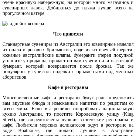
очень красивую набережную, на которой много магазинов и
сувенирных лавок. Добираться до пляжа лучше всего на
прогулочном катере.
Что привезти
Стандартные сувениры из Австралии это ювелирные изделия
из опала и розовых брильянтов, изделия из овечьей шерсти,
кожаные австралийские шляпы, бумеранги (перед покупкой
уточните у продавца, продает он вам сувенир или настоящий
бумеранг, который возвращается после броска). Так же
популярны у туристов поделки с орнаментами под местных
аборигенов.
Кафе и рестораны
Многочисленные кафе и рестораны будут рады предложить
вам вкусные блюда и изысканные напитки по рецептам со
всего мира. Если вы решили попробовать национальную
кухню Австралии, то посетите Королевскую улицу (King
Street), где сосредоточены лучшие этнические рестораны и
кафе. Любители морских деликатесов ждут в ресторане на
воде Boathouse, где подают лучшие в Австралии
морепродукты. Азиатскую пищу вы можете попробовать в