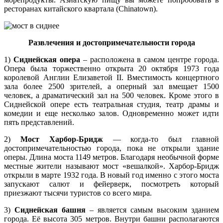
ресторанах китайского квартала (Chinatown).
Развлечения и достопримечательности города
1)
Сиднейская опера
– расположена в самом центре города.
Опера была торжественно открыта 20 октября 1973 года
королевой Англии Елизаветой II. Вместимость концертного
зала более 2500 зрителей, а оперный зал вмещает 1500
человек, а драматический зал на 500 человек. Кроме этого в
Сиднейской опере есть театральная студия, театр драмы и
комедии и еще несколько залов. Одновременно может идти
пять представлений.
2)
Мост Харбор-Бридж
— когда-то был главной
достопримечательностью города, пока не открыли здание
оперы. Длина моста 1149 метров. Благодаря необычной форме
местные жители называют мост «вешалкой». Харбор-Бридж
открыли в марте 1932 года. В новый год именно с этого моста
запускают салют и фейерверк, посмотреть который
приезжают тысячи туристов со всего мира.
3)
Сиднейская башня
– является самым высоким зданием
города. Её высота 305 метров. Внутри башни располагаются