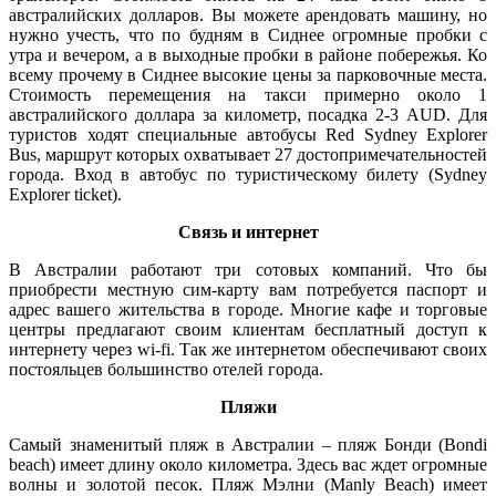
австралийских долларов. Вы можете арендовать машину, но
нужно учесть, что по будням в Сиднее огромные пробки с
утра и вечером, а в выходные пробки в районе побережья. Ко
всему прочему в Сиднее высокие цены за парковочные места.
Стоимость перемещения на такси примерно около 1
австралийского доллара за километр, посадка 2-3 AUD. Для
туристов ходят специальные автобусы Red Sydney Explorer
Bus, маршрут которых охватывает 27 достопримечательностей
города. Вход в автобус по туристическому билету (Sydney
Explorer ticket).
Связь и интернет
В Австралии работают три сотовых компаний. Что бы
приобрести местную сим-карту вам потребуется паспорт и
адрес вашего жительства в городе. Многие кафе и торговые
центры предлагают своим клиентам бесплатный доступ к
интернету через wi-fi. Так же интернетом обеспечивают своих
постояльцев большинство отелей города.
Пляжи
Самый знаменитый пляж в Австралии – пляж Бонди (Bondi
beach) имеет длину около километра. Здесь вас ждет огромные
волны и золотой песок. Пляж Мэлни (Manly Beach) имеет