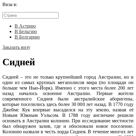
Виза в:
В Астрию
В Бельгию
В Болгарию
Заказать визу
Сидней
Сидней – это не только крупнейший город Австралии, но и
один из самых крупных мегаполисов мира (по площади он
больше чем Нью-Йорк). Именно с этого места более 200 лет
назад началось освоение Австралии. Первые жители
современного Сиднея были австралийские аборигены,
которые поселились здесь более 30 000 лет назад. В 1770 году
Джеймс Кук впервые высадился на эту землю, назвав её
Новым Южным Уэльсом. В 1788 году англичане решили
основать в Австралии колонию. При исследование местности
был обнаружен залив, где и обосновали новое поселение.
Колонию назвали в честь лорда Сиднея. В течение многих лет