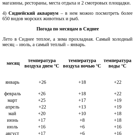
магазины, рестораны, места отдыха и 2 смотровых площадки.
4)
Сиднейский аквариум
– в нем можно посмотреть более
650 видов морских животных и рыб.
Погода по месяцам в Сиднее
Лето в Сиднее теплое, а зима прохладная. Самый холодный
месяц – июль, а самый теплый – январь.
температура
температура
температура
месяц
воздуха днем
°C
воздуха ночью
°C
воды
°C
январь
+26
+18
+22
февраль
+26
+18
+22
март
+25
+17
+19
апрель
+22
+13
+19
май
+20
+10
+18
июнь
+17
+8
+18
июль
+16
+6
+16
август
+17
+6
+16