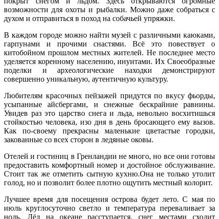
покрыт снегом и льдом. Здесь открываются огромные
возможности для охоты и рыбалки. Можно даже собраться с
духом и отправиться в поход на собачьей упряжки.
В каждом городе можно найти музей с различными каюками,
гарпунами и прочими снастями. Всё это повествует о
китобойном прошлом местных жителей. Не последнее место
уделяется коренному населению, инуитами. Их Своеобразные
поделки и археологические находки демонстрируют
совершенно уникальную, аутентичную культуру.
Любителям красочных пейзажей придутся по вкусу фьорды,
усыпанные айсбергами, и снежные бескрайние равнины.
Увидев раз это царство снега и льда, невольно восхитишься
стойкостью человека, изо дня в день бросающего ему вызов.
Как по-своему прекрасны маленькие цветастые городки,
закованные со всех сторон в ледяные оковы.
Отелей и гостиниц в Гренландии не много, но все они готовы
предоставить комфортный номер и достойное обслуживание.
Стоит так же отметить сытную кухню.Она не только утолит
голод, но и позволит более плотно ощутить местный колорит.
Лучшее время для посещения острова будет лето. С мая по
июль круглосуточно светло и температура переваливает за
ноль. Лёд на океане расступается, снег местами сходит