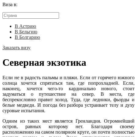
Виза в:
В Астрию
В Бельгию
В Болгарию
Заказать визу
Северная экзотика
Если не в радость пальмы и пляжи. Если от горячего южного
солнца хочется спрятаться там, где попрохладней. Если,
наконец, хочется чего-то кардинально нового, стоит
задуматься о путешествие на север. В места, где
беспрекословно правит холод. Туда, где ледники, фьорды и
белые медведи. И погода без разбора устраивает телу и духу
суровые испытания.
Одним из таких мест является Гренландия. Огромнейший
остров, равных которому нет. Благодаря своему
расположению на самом полярном круге, он почти полностью