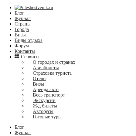
Блог
Журнал
Страны
Города
Визы
Виды отдыха
Форум
Контакты
Сервисы
О городах и странах
Авиабилеты
Страховка туриста
Отели
Визы
Аренда авто
Весь транспорт
Экскурсии
Ж/д билеты
Автобусы
Готовые туры
Блог
Журнал