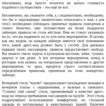
обосновано, ведь просто оплатить не малую стоимость
подобного путешествия – это ещё не всё.
Несомненно, вы уважаете себя, а, следовательно, необходимо,
что бы и окружающие уважительно относились к вам, а для
этого необходимо соблюдать принятые правила поведения и
этикет. Конечно, при путешествии на более недорогих
лайнерах правила не столь жёсткие. Вам не станут указывать
на то, что вы надеваете на то или иное мероприятие. В целом,
как мы видим, на каждом лайнере имеется своё понимание
того, какой дресс-код должен быть у гостей. Для дневных
нарядов своих пассажиров, правила предоставляют свободу.
Вы можете смело ходить в купальном костюме, юбке, тунике,
шортах и так далее. А вот вечерние мероприятия, поход в
ресторан или казино, на театральное представление и другие
мероприятия, то здесь придётся строго соответствовать
определённым правилам, принятым на этом, конкретно,
лайнере.
Вечерний стиль “tuxedo” предписывает нахождение женщин в
вечернем платье с украшениями, а мужчин в смокинге.
“Country club casual” стиль, применяемый в качестве дресс-
кода на период пребывания пассажиров на палубе. Этот стиль
подразумевает использование комфортной, но стильной
одежды из натуральных и качественных тканей. Наличие