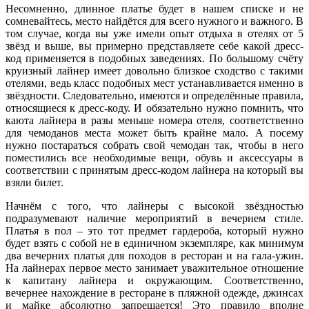
Несомненно, длинное платье будет в нашем списке и не
сомневайтесь, место найдётся для всего нужного и важного. В
том случае, когда вы уже имели опыт отдыха в отелях от 5
звёзд и выше, вы примерно представляете себе какой дресс-
код применяется в подобных заведениях. По большому счёту
круизный лайнер имеет довольно близкое сходство с такими
отелями, ведь класс подобных мест устанавливается именно в
звёздности. Следовательно, имеются и определённые правила,
относящиеся к дресс-коду. И обязательно нужно помнить, что
каюта лайнера в разы меньше номера отеля, соответственно
для чемоданов места может быть крайне мало. А посему
нужно постараться собрать свой чемодан так, чтобы в него
поместились все необходимые вещи, обувь и аксессуары в
соответствии с принятым дресс-кодом лайнера на который вы
взяли билет.
Начнём с того, что лайнеры с высокой звёздностью
подразумевают наличие мероприятий в вечернем стиле.
Платья в пол – это тот предмет гардероба, который нужно
будет взять с собой не в единичном экземпляре, как минимум
два вечерних платья для походов в ресторан и на гала-ужин.
На лайнерах первое место занимает уважительное отношение
к капитану лайнера и окружающим. Соответственно,
вечернее нахождение в ресторане в пляжной одежде, джинсах
и майке абсолютно запрещается! Это правило вполне