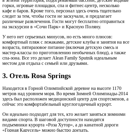
в зелени территория, подогреваемый бассейн, детские водные
горки, игровые площадки, спа и фитнес-центр, несколько
кафе и баров. Кроме того, персонал здесь очень тщательно
следит за тем, чтобы гости не заскучали, и предлагает
различные развлечения. Гости могут бесплатно отправиться
на экскурсии в «Сочи Парк» и Красную Поляну.
У него нет серьезных минусов, но есть много плюсов:
комфортный пляж с лежаками, детские клубы и занятия на все
возраста, пятиразовое питание (включая детскую смесь и
мастер-классы по приготовлению необычных блюд), а также
спа-зона. Все это делает Alean Family Sputnik идеальным
местом для отдыха с семьей или друзьями.
3. Отель Rosa Springs
Находится в Горной Олимпийской деревне на высоте 1170
метров над уровнем моря. Во время Зимней Олимпиады-2014
здесь был расположен медицинский центр для спортсменов, а
сейчас это комфортабельный круглогодичный курорт.
Он идеально подходит для тех, кто желает заняться зимними
видами спорта. В шаговой доступности находятся
подъемники курорта «Роза Хутор», а до канатной дороги
«Горная Карусель» можно быстро доехать.