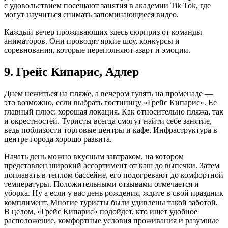
с удовольствием посещают занятия в академии Tik Tok, где
могут научиться снимать запоминающиеся видео.
Каждый вечер проживающих здесь сюрприз от команды
аниматоров. Они проводят яркие шоу, конкурсы и
соревнования, которые переполняют азарт и эмоции.
9. Грейс Кипарис, Адлер
Днем нежиться на пляже, а вечером гулять на променаде —
это возможно, если выбрать гостиницу «Грейс Кипарис». Ее
главный плюс: хорошая локация. Как относительно пляжа, так
и окрестностей. Туристы всегда смогут найти себе занятие,
ведь поблизости торговые центры и кафе. Инфраструктура в
центре города хорошо развита.
Начать день можно вкусным завтраком, на котором
представлен широкий ассортимент от каш до выпечки. Затем
поплавать в теплом бассейне, его подогревают до комфортной
температуры. Положительными отзывами отмечается и
уборка. Ну а если у вас день рождения, ждите в свой праздник
комплимент. Многие туристы были удивлены такой заботой.
В целом, «Грейс Кипарис» подойдет, кто ищет удобное
расположение, комфортные условия проживания и разумные