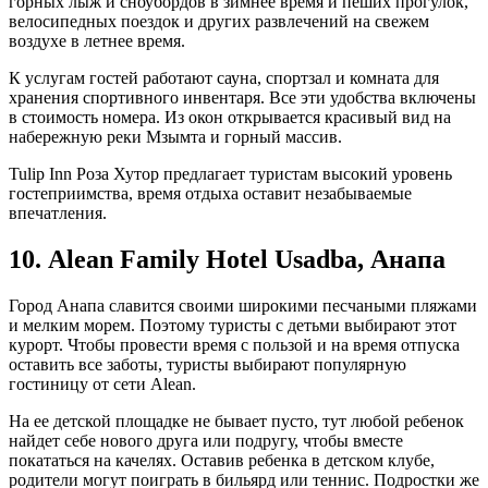
горных лыж и сноубордов в зимнее время и пеших прогулок,
велосипедных поездок и других развлечений на свежем
воздухе в летнее время.
К услугам гостей работают сауна, спортзал и комната для
хранения спортивного инвентаря. Все эти удобства включены
в стоимость номера. Из окон открывается красивый вид на
набережную реки Мзымта и горный массив.
Tulip Inn Роза Хутор предлагает туристам высокий уровень
гостеприимства, время отдыха оставит незабываемые
впечатления.
10. Alean Family Hotel Usadba, Анапа
Город Анапа славится своими широкими песчаными пляжами
и мелким морем. Поэтому туристы с детьми выбирают этот
курорт. Чтобы провести время с пользой и на время отпуска
оставить все заботы, туристы выбирают популярную
гостиницу от сети Alean.
На ее детской площадке не бывает пусто, тут любой ребенок
найдет себе нового друга или подругу, чтобы вместе
покататься на качелях. Оставив ребенка в детском клубе,
родители могут поиграть в бильярд или теннис. Подростки же