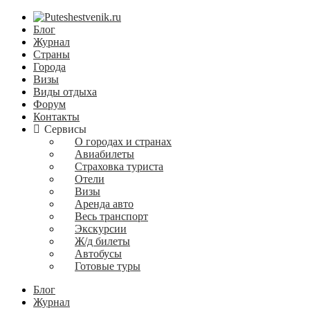
Блог
Журнал
Страны
Города
Визы
Виды отдыха
Форум
Контакты
Сервисы
О городах и странах
Авиабилеты
Страховка туриста
Отели
Визы
Аренда авто
Весь транспорт
Экскурсии
Ж/д билеты
Автобусы
Готовые туры
Блог
Журнал