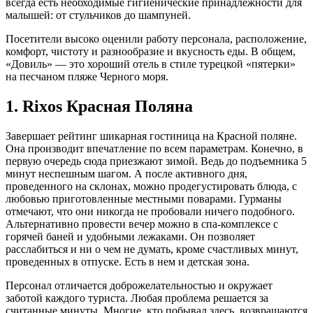
всегда есть необходимые гигиенические принадлежности для
малышей: от стульчиков до шампуней.
Посетители высоко оценили работу персонала, расположение,
комфорт, чистоту и разнообразие и вкусность еды. В общем,
«Довиль» — это хороший отель в стиле турецкой «пятерки»
на песчаном пляже Черного моря.
1. Rixos Красная Поляна
Завершает рейтинг шикарная гостиница на Красной поляне.
Она производит впечатление по всем параметрам. Конечно, в
первую очередь сюда приезжают зимой. Ведь до подъемника 5
минут неспешным шагом. А после активного дня,
проведенного на склонах, можно продегустировать блюда, с
любовью приготовленные местными поварами. Гурманы
отмечают, что они никогда не пробовали ничего подобного.
Альтернативно провести вечер можно в спа-комплексе с
горячей баней и удобными лежаками. Он позволяет
расслабиться и ни о чем не думать, кроме счастливых минут,
проведенных в отпуске. Есть в нем и детская зона.
Персонал отличается доброжелательностью и окружает
заботой каждого туриста. Любая проблема решается за
считанные минуты. Многие, кто побывал здесь, возвращаются