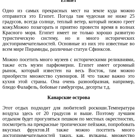
Египет
Одно из самых прекрасных мест на земле куда можно
отправится это Египет. Погода там чудесная не ниже 25
градусов, всегда солнце, теплый ветер, который нежно греет
кожу.Можно позагорать и приятно провести время в волнах
Красного моря. Египет имеет не только хорошо развитую
туристическую систему, но и много исторических
достопримечательностей. Основные из них это известные во
всем мире Пирамиды, различные статуи Сфинксов.
Можно посетить много музеев с историческими реликвиями,
также есть музеи парфюмерии. Египет имеет огромный
рынок, который известен на весь Восток, там можно
приобрести множество сувениров. И что также важно это
кухня этой страны. Она очень разнообразная, например,
блюдо Фалафель, бобовые гамбургеры, десерты т.д.
Канарские острова
Этот отдых подходит для любителей роскоши.Температура
воздуха здесь от 20 градусов и выше. Поэтому лучшим
отдыхом будет прогуляться пешком по местных окрестностях,
посмотреть на прекрасные тропические пейзажи, попробовать
вкусных фруктов.И также можно посетить много
достопримечательностей таких, как, вулканы, множество