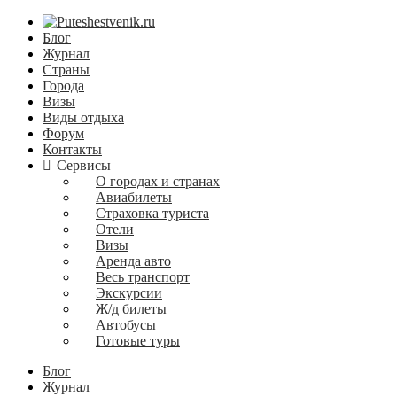
Блог
Журнал
Страны
Города
Визы
Виды отдыха
Форум
Контакты
Сервисы
О городах и странах
Авиабилеты
Страховка туриста
Отели
Визы
Аренда авто
Весь транспорт
Экскурсии
Ж/д билеты
Автобусы
Готовые туры
Блог
Журнал