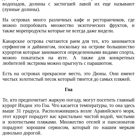
водопадов, долины с застигшей лавой их еще называют
(лунные долины).
На островах много различных кафе и ресторанчиков, где
можно попробовать множество экзотических фруктов, и
также морепродукты которые не всегда даже видели.
Канарские острова считаются раем для тех, кто занимается
серфингом и дайвингом, поскольку на острове большинство
курортов которые занимаются определенными видами спорта,
можно покататься на яхте. А также для конкретных
любителей экстрима можно прыгнуть с парашютом.
Есть на островах прекрасное место, это Дюны. Они имеют
чистых золотистый песок который тянется до самых пляжей.
Гоа
Те, кто предпочитает жаркую погоду, могут посетить главный
курорт Индии это Гоа. Что касается температуры, то она здесь
выше 31 градуса. Расположившись возле Аравийского моря,
этот курорт порадует вас кристально чистой водой, чистыми
и золотистыми пляжами. Множество отелей и пансионатов
порадуют хорошим сервисом, который по нашим меркам
довольно дорогой.