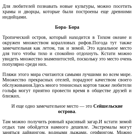
Для любителей познавать новые культуры, можно посетить
храмы и дворцы, которые были построены еще древними
индийцами.
Бора- Бора
Тропический остров, который находится в Тихом океане и
окружен множеством коралловых рифов.Погода тут также
замечательная как летом, так и зимой. Это идеальное место
для того чтобы тихо и спокойно отдохнуть. Кстати можно
увидеть множество знаменитостей, поскольку это место очень
популярно среди них.
Пляжи этого мира считаются самыми лучшими во всем мире.
Множество прекрасных отелей, порадуют качеством своего
обслуживания.Здесь много теннисных кортов также любители
гольфа могут приятно провести время в обществе друзей и
близких.
И еще одно замечательное место — это
Сейшельские
острова
.
Там можно получить ровный красивый загар.И кстати зимой
отдых там обойдется намного дешевле. Экстремалы могут
заняться дайвингом, водными лыжами, серфингом. Можно