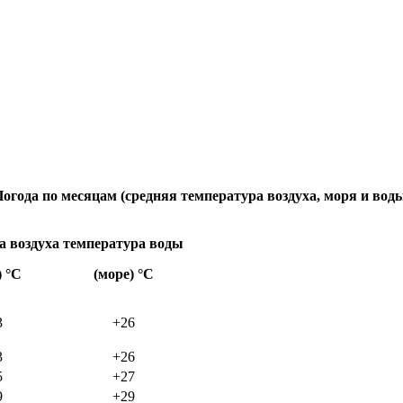
огода по месяцам (средняя температура воздуха, моря и вод
а воздуха
температура воды
) °C
(море) °C
3
+26
3
+26
5
+27
9
+29