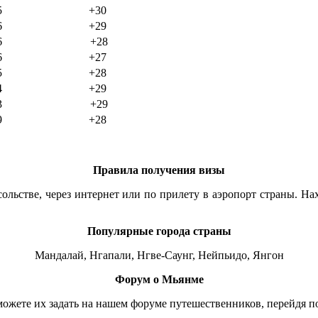
5
+30
6
+29
6
+28
6
+27
5
+28
4
+29
3
+29
9
+28
Правила получения визы
ьстве, через интернет или по прилету в аэропорт страны. Нах
Популярные города страны
Мандалай, Нгапали, Нгве-Саунг, Нейпьидо, Янгон
Форум о Мьянме
можете их задать на нашем форуме путешественников, перейдя п