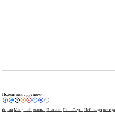
Поделиться с друзьями:
бирма
Мандалай
мьянма
Нгапали
Нгве-Саунг
Нейпьидо
погода