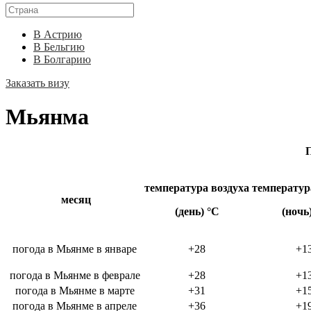
В Астрию
В Бельгию
В Болгарию
Заказать визу
Мьянма
П
температура воздуха
температур
месяц
(день) °C
(ночь
погода в Мьянме в январе
+28
+1
погода в Мьянме в феврале
+28
+1
погода в Мьянме в марте
+31
+1
погода в Мьянме в апреле
+36
+1