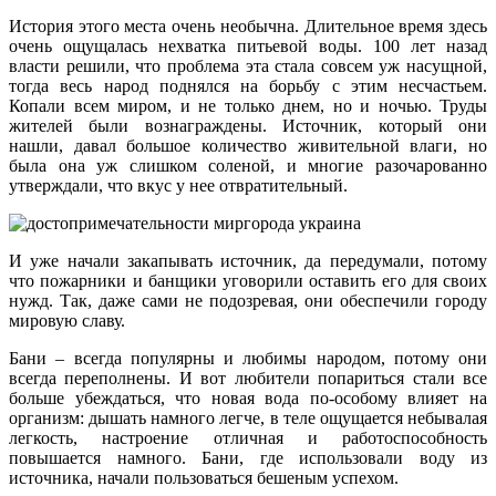
История этого места очень необычна. Длительное время здесь
очень ощущалась нехватка питьевой воды. 100 лет назад
власти решили, что проблема эта стала совсем уж насущной,
тогда весь народ поднялся на борьбу с этим несчастьем.
Копали всем миром, и не только днем, но и ночью. Труды
жителей были вознаграждены. Источник, который они
нашли, давал большое количество живительной влаги, но
была она уж слишком соленой, и многие разочарованно
утверждали, что вкус у нее отвратительный.
И уже начали закапывать источник, да передумали, потому
что пожарники и банщики уговорили оставить его для своих
нужд. Так, даже сами не подозревая, они обеспечили городу
мировую славу.
Бани – всегда популярны и любимы народом, потому они
всегда переполнены. И вот любители попариться стали все
больше убеждаться, что новая вода по-особому влияет на
организм: дышать намного легче, в теле ощущается небывалая
легкость, настроение отличная и работоспособность
повышается намного. Бани, где использовали воду из
источника, начали пользоваться бешеным успехом.