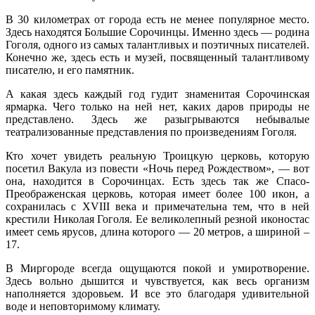
В 30 километрах от города есть не менее популярное место.
Здесь находятся Большие Сорочинцы. Именно здесь — родина
Гоголя, одного из самых талантливых и поэтичных писателей.
Конечно же, здесь есть и музей, посвященный талантливому
писателю, и его памятник.
А какая здесь каждый год гудит знаменитая Сорочинская
ярмарка. Чего только на ней нет, каких даров природы не
представлено. Здесь же разыгрываются небывалые
театрализованные представления по произведениям Гоголя.
Кто хочет увидеть реальную Троицкую церковь, которую
посетил Вакула из повести «Ночь перед Рождеством», — вот
она, находится в Сорочинцах. Есть здесь так же Спасо-
Преображенская церковь, которая имеет более 100 икон, а
сохранилась с XVIII века и примечательна тем, что в ней
крестили Николая Гоголя. Ее великолепный резной иконостас
имеет семь ярусов, длина которого — 20 метров, а шириной –
17.
В Миргороде всегда ощущаются покой и умиротворение.
Здесь вольно дышится и чувствуется, как весь организм
наполняется здоровьем. И все это благодаря удивительной
воде и неповторимому климату.