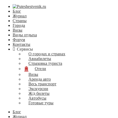
Блог
Журнал
Страны
Города
Визы
Виды отдыха
Форум
Контакты
Сервисы
О городах и странах
Авиабилеты
Страховка туриста
Отели
Визы
Аренда авто
Весь транспорт
Экскурсии
Ж/д билеты
Автобусы
Готовые туры
Блог
Журнал