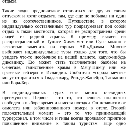
отдыха.
Такие люди предпочитают отличиться от других своим
отпуском и хотят отдыхать там, где еще не побывал ни один
из их соотечественников. Путешествие, в котором
индивидуально составленный тур подразумевает под собой
отдых в такой местности, которая не распространена среди
людей из родной страны. К примеру, взамен на
распространенный в Тунисе Хаммамет или Сусс можно с
легкостью заменить на горных Айн-Драхам. Многие
выбирают индивидуальные туры только для того, что бы
увидеть что-то необычное на нашей планете, какую-нибудь
диковинку. Ею может стать тысячелетние баобабы на
Сенегале, таинственные храмы в Мачу-Пикчу или же
грязевые гейзеры в Исландии. Любители «города мечты»
могут отправиться в Гвадалахару, Рио-де-Жанейро, Тасманию
или Бора-Бора.
В индивидуальных турах есть много очевидных
преимуществ. Первое – это то, что человек полностью
свободен в выборе времени и места поездки. Он независим от
самолета или забронированного номера в отеле. Второй
положительный момент – это то, что принимающий
турперсонал, в том числе и гиды всегда проявляют приятное
повышенное внимание к таким туристам. Еще одно