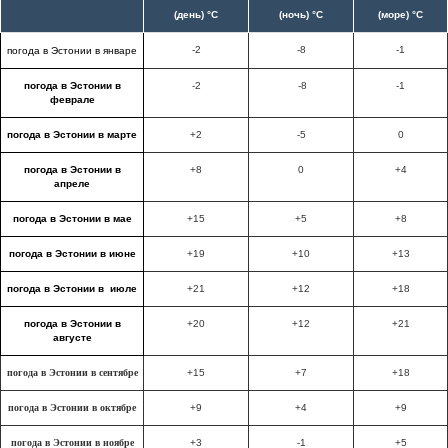
(день) °C
(ночь) °C
(море) °C
-2
-8
-1
погода в Эстонии в январе
погода в Эстонии в
-2
-8
-1
феврале
погода в Эстонии в марте
+2
-5
0
погода в Эстонии в
+8
0
+4
апреле
погода в Эстонии в мае
+15
+5
+8
погода в Эстонии в июне
+19
+10
+13
погода в Эстонии в июле
+21
+12
+18
погода в Эстонии в
+20
+12
+21
августе
погода в Эстонии в сентябре
+15
+7
+18
погода в Эстонии в октябре
+9
+4
+9
погода в Эстонии в ноябре
+3
-1
+5