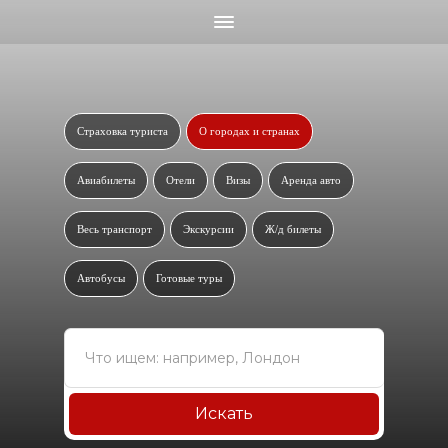
Страховка туриста
О городах и странах
Авиабилеты
Отели
Визы
Аренда авто
Весь транспорт
Экскурсии
Ж/д билеты
Автобусы
Готовые туры
Искать