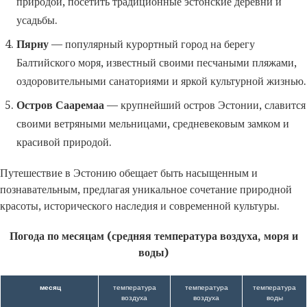
природой, посетить традиционные эстонские деревни и
усадьбы.
Пярну
— популярный курортный город на берегу
Балтийского моря, известный своими песчаными пляжами,
оздоровительными санаториями и яркой культурной жизнью.
Остров Сааремаа
— крупнейший остров Эстонии, славится
своими ветряными мельницами, средневековым замком и
красивой природой.
Путешествие в Эстонию обещает быть насыщенным и
познавательным, предлагая уникальное сочетание природной
красоты, исторического наследия и современной культуры.
Погода по месяцам (средняя температура воздуха, моря и
воды)
месяц
температура
температура
температура
воздуха
воздуха
воды