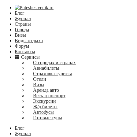
Блог
Журнал
Страны
Города
Визы
Виды отдыха
Форум
Контакты
Сервисы
О городах и странах
Авиабилеты
Страховка туриста
Отели
Визы
Аренда авто
Весь транспорт
Экскурсии
Ж/д билеты
Автобусы
Готовые туры
Блог
Журнал